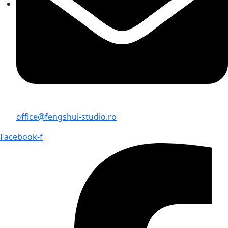
office@fengshui-studio.ro
Facebook-f